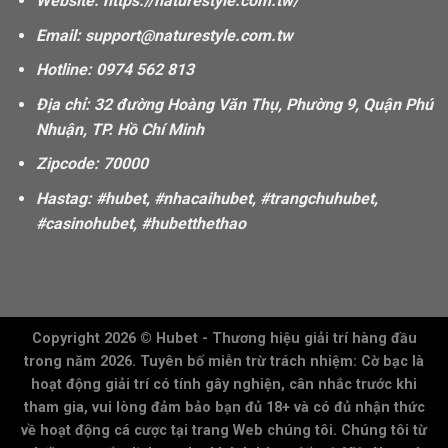
Website:
https://naturestyle.com.tw
/
Email:
support@naturestyle.com.tw
Hotline: 0974 562 813
Địa chỉ: 32 đường Hoàng Văn Thụ, Phường 9, Quận Phú
Nhuận, TP. Hồ Chí Minh
Zipcode: 70000
Hastag: #hubet, #nhacaihubet, #trangchuhubet,
#casinohubet, #hubetthethao
Copyright 2026 ©
Hubet - Thương hiệu giải trí hàng đầu
trong năm 2026. Tuyên bố miễn trừ trách nhiệm: Cờ bạc là
hoạt động giải trí có tính gây nghiện, cân nhắc trước khi
tham gia, vui lòng đảm bảo bạn đủ 18+ và có đủ nhận thức
về hoạt động cá cược tại trang Web chúng tôi. Chúng tôi từ