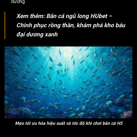
dương.
Xem thêm:
Bắn cá ngũ long HUbet
–
Chinh phục rồng thần, khám phá kho báu
đại dương xanh
Mẹo tối ưu hóa hiệu suất và tốc độ khi chơi bắn cá H5