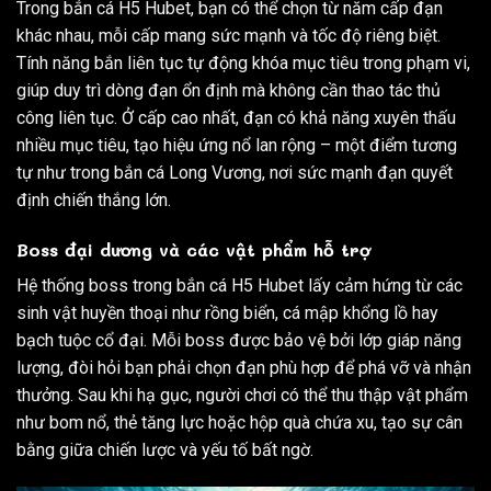
Trong bắn cá H5 Hubet, bạn có thể chọn từ năm cấp đạn
khác nhau, mỗi cấp mang sức mạnh và tốc độ riêng biệt.
Tính năng bắn liên tục tự động khóa mục tiêu trong phạm vi,
giúp duy trì dòng đạn ổn định mà không cần thao tác thủ
công liên tục. Ở cấp cao nhất, đạn có khả năng xuyên thấu
nhiều mục tiêu, tạo hiệu ứng nổ lan rộng – một điểm tương
tự như trong bắn cá Long Vương, nơi sức mạnh đạn quyết
định chiến thắng lớn.
Boss đại dương và các vật phẩm hỗ trợ
Hệ thống boss trong bắn cá H5 Hubet lấy cảm hứng từ các
sinh vật huyền thoại như rồng biển, cá mập khổng lồ hay
bạch tuộc cổ đại. Mỗi boss được bảo vệ bởi lớp giáp năng
lượng, đòi hỏi bạn phải chọn đạn phù hợp để phá vỡ và nhận
thưởng. Sau khi hạ gục, người chơi có thể thu thập vật phẩm
như bom nổ, thẻ tăng lực hoặc hộp quà chứa xu, tạo sự cân
bằng giữa chiến lược và yếu tố bất ngờ.