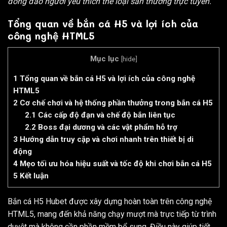
đông đảo người yêu thích thể loại săn thưởng trực tuyến.
Tổng quan về bắn cá H5 và lợi ích của
công nghệ HTML5
Mục lục
[
hide
]
1
Tổng quan về bắn cá H5 và lợi ích của công nghệ
HTML5
2
Cơ chế chơi và hệ thống phần thưởng trong bắn cá H5
2.1
Các cấp độ đạn và chế độ bắn liên tục
2.2
Boss đại dương và các vật phẩm hỗ trợ
3
Hướng dẫn truy cập và chơi nhanh trên thiết bị di
động
4
Mẹo tối ưu hóa hiệu suất và tốc độ khi chơi bắn cá H5
5
Kết luận
Bắn cá H5 Hubet được xây dựng hoàn toàn trên công nghệ
HTML5, mang đến khả năng chạy mượt mà trực tiếp từ trình
duyệt mà không cần phần mềm bổ sung. Điều này giúp tiết