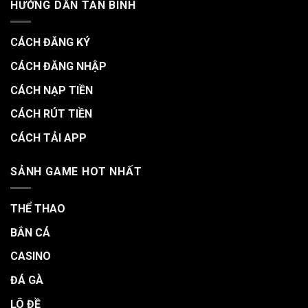
HƯỚNG DẪN TÂN BINH
CÁCH ĐĂNG KÝ
CÁCH ĐĂNG NHẬP
CÁCH NẠP TIỀN
CÁCH RÚT TIỀN
CÁCH TẢI APP
SẢNH GAME HOT NHẤT
THỂ THAO
BẮN CÁ
CASINO
ĐÁ GÀ
LÔ ĐỀ