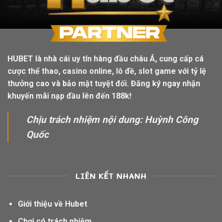
HUBET
là nhà cái uy tín hàng đầu châu Á, cung cấp cá
cược thể thao, casino online, lô đề, slot game với tỷ lệ
thưởng cao và bảo mật tuyệt đối. Đăng ký ngay nhận
khuyến mãi nạp đầu lên đến 188k!
Chịu trách nhiệm nội dung:
Huỳnh Công
Quốc
LIÊN KẾT NHANH
Giới thiệu về Hubet
Chơi có trách nhiệm