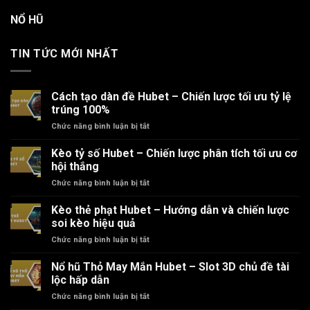
NỔ HŨ
TIN TỨC MỚI NHẤT
Cách tạo dàn đề Hubet – Chiến lược tối ưu tỷ lệ
trúng 100%
ở
Chức năng bình luận bị tắt
Cách
tạo
Kèo tỷ số Hubet – Chiến lược phân tích tối ưu cơ
dàn
hội thắng
đề
ở
Chức năng bình luận bị tắt
Hubet
Kèo
–
tỷ
Kèo thẻ phạt Hubet – Hướng dẫn và chiến lược
Chiến
số
lược
soi kèo hiệu quả
Hubet
tối
ở
Chức năng bình luận bị tắt
–
ưu
Kèo
Chiến
tỷ
thẻ
Nổ hũ Thỏ May Mắn Hubet – Slot 3D chủ đề tài
lược
lệ
phạt
phân
lộc hấp dẫn
trúng
Hubet
tích
100%
ở
Chức năng bình luận bị tắt
–
tối
Nổ
Hướng