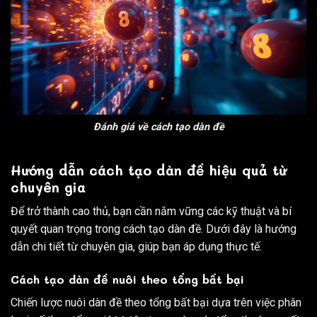
Đánh giá về cách tạo dàn đề
Hướng dẫn cách tạo dàn đề hiệu quả từ
chuyên gia
Để trở thành cao thủ, bạn cần nắm vững các kỹ thuật và bí
quyết quan trọng trong cách tạo dàn đề. Dưới đây là hướng
dẫn chi tiết từ chuyên gia, giúp bạn áp dụng thực tế.
Cách tạo dàn đề nuôi theo tổng bất bại
Chiến lược nuôi dàn đề theo tổng bất bại dựa trên việc phân