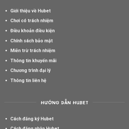
Giới thiệu về Hubet
Chơi có trách nhiệm
Điều khoản điều kiện
Chính sách bảo mật
Miễn trừ trách nhiệm
Thông tin khuyến mãi
Chương trình đại lý
Thông tin liên hệ
HƯỚNG DẪN HUBET
Cách đăng ký Hubet
Cách đăng nhập Hubet