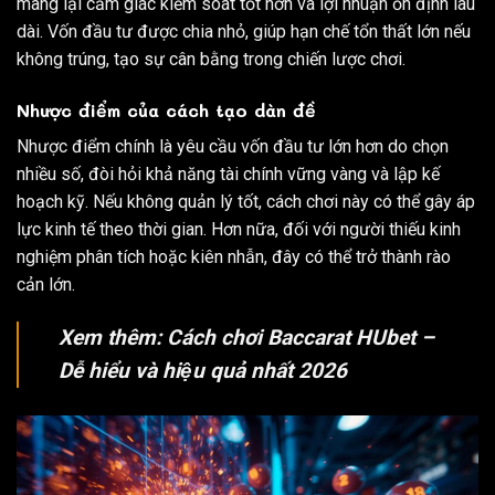
mang lại cảm giác kiểm soát tốt hơn và lợi nhuận ổn định lâu
dài. Vốn đầu tư được chia nhỏ, giúp hạn chế tổn thất lớn nếu
không trúng, tạo sự cân bằng trong chiến lược chơi.
Nhược điểm của cách tạo dàn đề
Nhược điểm chính là yêu cầu vốn đầu tư lớn hơn do chọn
nhiều số, đòi hỏi khả năng tài chính vững vàng và lập kế
hoạch kỹ. Nếu không quản lý tốt, cách chơi này có thể gây áp
lực kinh tế theo thời gian. Hơn nữa, đối với người thiếu kinh
nghiệm phân tích hoặc kiên nhẫn, đây có thể trở thành rào
cản lớn.
Xem thêm:
Cách chơi Baccarat HUbet
–
Dễ hiểu và hiệu quả nhất 2026