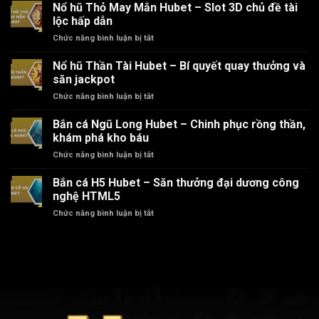
thẻ
Nổ hũ Thỏ May Mắn Hubet – Slot 3D chủ đề tài
lược
lệ
phạt
phân
lộc hấp dẫn
trúng
Hubet
tích
100%
ở
Chức năng bình luận bị tắt
–
tối
Nổ
Hướng
ưu
hũ
Nổ hũ Thần Tài Hubet – Bí quyết quay thưởng và
dẫn
cơ
Thỏ
và
săn jackpot
hội
May
chiến
thắng
ở
Chức năng bình luận bị tắt
Mắn
lược
Nổ
Hubet
soi
hũ
Bắn cá Ngũ Long Hubet – Chinh phục rồng thần,
–
kèo
Thần
Slot
khám phá kho báu
hiệu
Tài
3D
quả
ở
Chức năng bình luận bị tắt
Hubet
chủ
Bắn
–
đề
cá
Bắn cá H5 Hubet – Săn thưởng đại dương công
Bí
tài
Ngũ
quyết
nghệ HTML5
lộc
Long
quay
hấp
ở
Chức năng bình luận bị tắt
Hubet
thưởng
dẫn
Bắn
–
và
cá
Chinh
săn
H5
phục
jackpot
Hubet
rồng
–
thần,
Săn
khám
thưởng
phá
đại
kho