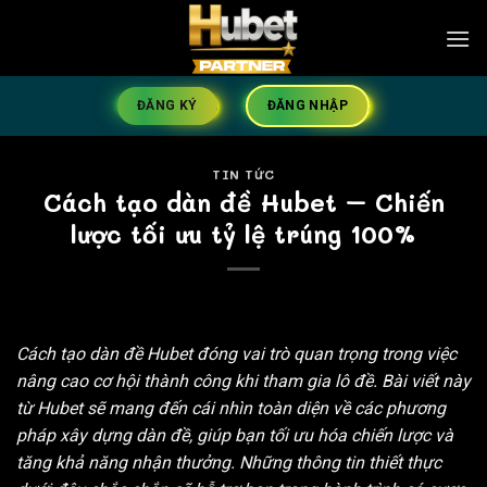
Bỏ
qua
nội
dung
ĐĂNG KÝ
ĐĂNG NHẬP
TIN TỨC
Cách tạo dàn đề Hubet – Chiến
lược tối ưu tỷ lệ trúng 100%
Cách tạo dàn đề Hubet
đóng vai trò quan trọng trong việc
nâng cao cơ hội thành công khi tham gia lô đề. Bài viết này
từ
Hubet
sẽ mang đến cái nhìn toàn diện về các phương
pháp xây dựng dàn đề, giúp bạn tối ưu hóa chiến lược và
tăng khả năng nhận thưởng. Những thông tin thiết thực