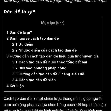
dưới đây chắc chắn sẽ hỗ trợ bạn trong hành trình cá cược.
Dàn đề là gì?
Mục lục
[
hide
]
1
Dàn đề là gì?
2
Đánh giá về cách tạo dàn đề
2.1
Ưu điểm
2.2
Nhược điểm của cách tạo dàn đề
3
Hướng dẫn cách tạo dàn đề hiệu quả từ chuyên gia
3.1
Cách tạo dàn đề nuôi theo tổng bất bại
3.2
Dựa vào phương pháp cộng
3.3
Hướng dẫn tạo dàn đề 3 càng siêu dễ
3.4
Cách tạo dàn đề xiên
4
Kết luận
Cách tạo dàn đề là một chiến lược thông minh, giúp người
chơi mở rộng phạm vi lựa chọn bằng cách kết hợp nhiều cặp
số dựa trên quy luật và kinh nghiệm cá nhân. Quá trình này