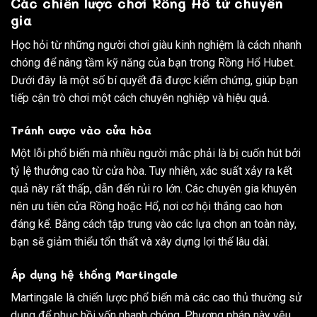
Các chiến lược chơi Rồng Hổ từ chuyên
gia
Học hỏi từ những người chơi giàu kinh nghiệm là cách nhanh
chóng để nâng tầm kỹ năng của bạn trong Rồng Hổ Hubet.
Dưới đây là một số bí quyết đã được kiểm chứng, giúp bạn
tiếp cận trò chơi một cách chuyên nghiệp và hiệu quả.
Tránh cược vào cửa hòa
Một lỗi phổ biến mà nhiều người mắc phải là bị cuốn hút bởi
tỷ lệ thưởng cao từ cửa hòa. Tuy nhiên, xác suất xảy ra kết
quả này rất thấp, dẫn đến rủi ro lớn. Các chuyên gia khuyên
nên ưu tiên cửa Rồng hoặc Hổ, nơi cơ hội thắng cao hơn
đáng kể. Bằng cách tập trung vào các lựa chọn an toàn này,
bạn sẽ giảm thiểu tổn thất và xây dựng lợi thế lâu dài.
Áp dụng hệ thống Martingale
Martingale là chiến lược phổ biến mà các cao thủ thường sử
dụng để phục hồi vốn nhanh chóng. Phương pháp này yêu