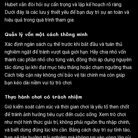
Hubet vẫn đòi hỏi sự cẩn trọng và lập kế hoạch rõ ràng.
Dưới đây là các lưu ý thiết yếu để bạn duy trì sự an toàn và
hiệu quả trong quá trình tham gia.
Quản lý vốn một cách thông minh
Xác định ngân sách cụ thể trước khi bắt đầu và tuân thủ
nghiêm ngặt để tránh vượt quá giới hạn. Hãy chia nhỏ vốn
thành các phần nhỏ cho từng ván, đồng thời áp dụng nguyên
tắc dừng lại khi đạt mục tiêu thắng hoặc chạm ngưỡng thua.
Cách tiếp cận này không chỉ bảo vệ tài chính mà còn giúp
bạn kéo dài niềm vui từ trò chơi.
Thực hành chơi có trách nhiệm
Giữ kiểm soát cảm xúc và thời gian chơi là yếu tố then chốt
để tránh ảnh hưởng tiêu cực đến cuộc sống. Xem trò chơi
như một hình thức giải trí, không phải nguồn thu nhập chính,
và biết dừng đúng lúc khi cần. Bằng cách duy trì sự tỉnh táo,
bạn sẽ tận hưởng trải nghiệm mà không rơi vào vòng lặp rủi