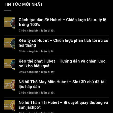
TIN TỨC MỚI NHẤT
Cách tạo dàn đề Hubet – Chiến lược tối ưu tỷ lệ
trúng 100%
ở
Chức năng bình luận bị tắt
Cách
tạo
Kèo tỷ số Hubet – Chiến lược phân tích tối ưu cơ
dàn
hội thắng
đề
ở
Chức năng bình luận bị tắt
Hubet
Kèo
–
tỷ
Kèo thẻ phạt Hubet – Hướng dẫn và chiến lược
Chiến
số
lược
soi kèo hiệu quả
Hubet
tối
ở
Chức năng bình luận bị tắt
–
ưu
Kèo
Chiến
tỷ
thẻ
Nổ hũ Thỏ May Mắn Hubet – Slot 3D chủ đề tài
lược
lệ
phạt
phân
lộc hấp dẫn
trúng
Hubet
tích
100%
ở
Chức năng bình luận bị tắt
–
tối
Nổ
Hướng
ưu
hũ
Nổ hũ Thần Tài Hubet – Bí quyết quay thưởng và
dẫn
cơ
Thỏ
và
săn jackpot
hội
May
chiến
thắng